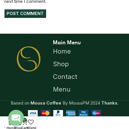
next time I comment.
Main Menu
Home
Shop
Contact
Menu
Based on
Mousa Coffee
By MousaPM
2024
Thanks
.
0
Open
'
Home
Shop
Cart
Wishlist