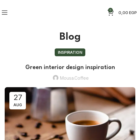
0
0,00
EGP
Blog
INSPIRATION
Green interior design inspiration
Mousa.coffee
27
AUG