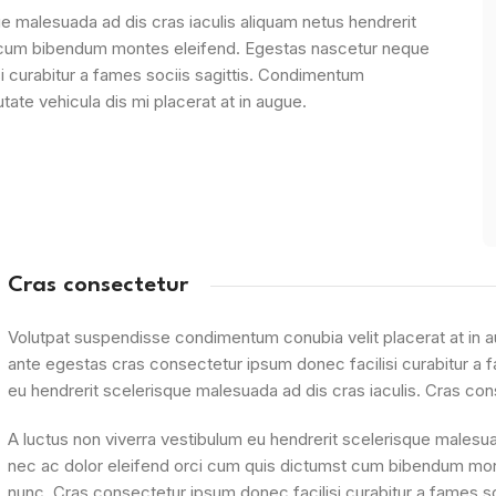
ue malesuada ad dis cras iaculis aliquam netus hendrerit
t cum bibendum montes eleifend. Egestas nascetur neque
curabitur a fames sociis sagittis. Condimentum
tate vehicula dis mi placerat at in augue.
Cras consectetur
Volutpat suspendisse condimentum conubia velit placerat at in
ante egestas cras consectetur ipsum donec facilisi curabitur a fa
eu hendrerit scelerisque malesuada ad dis cras iaculis. Cras con
A luctus non viverra vestibulum eu hendrerit scelerisque malesua
nec ac dolor eleifend orci cum quis dictumst cum bibendum m
nunc. Cras consectetur ipsum donec facilisi curabitur a fames 