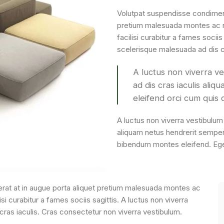
Volutpat suspendisse condiment
pretium malesuada montes ac 
facilisi curabitur a fames sociis
scelerisque malesuada ad dis cr
A luctus non viverra v
ad dis cras iaculis ali
eleifend orci cum quis
A luctus non viverra vestibulum
aliquam netus hendrerit semper
bibendum montes eleifend. E
rat at in augue porta aliquet pretium malesuada montes ac
 curabitur a fames sociis sagittis. A luctus non viverra
ras iaculis. Cras consectetur non viverra vestibulum.