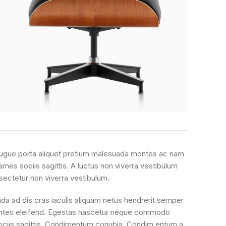
 augue porta aliquet pretium malesuada montes ac nam
mes sociis sagittis. A luctus non viverra vestibulum
sectetur non viverra vestibulum.
da ad dis cras iaculis aliquam netus hendrerit semper
ontes eleifend. Egestas nascetur neque commodo
sociis sagittis. Condimentum conubia. Condim entum a