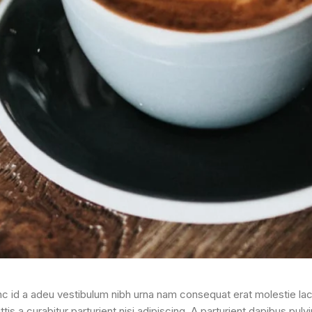
unc id a adeu vestibulum nibh urna nam consequat erat molestie l
ttis a curabitur parturient nisi adipiscing. A parturient dapibus pul