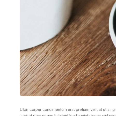
Ullamcorper condimentum erat pretium velit at ut a n
laoreet pera neque habitant leo feugiat viverra nisl sagi