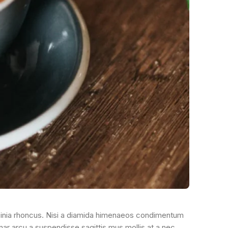
acinia rhoncus. Nisi a diamida himenaeos condimentum
vinar arcu a suspendisse sagittis mus mollis at a nec