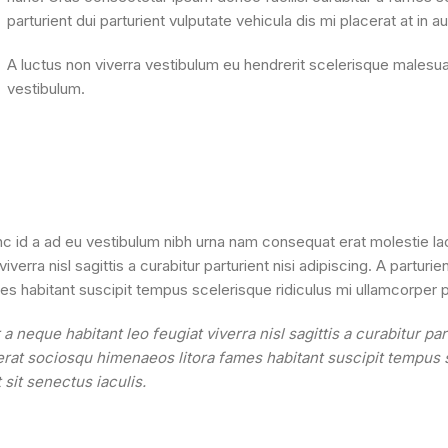
parturient dui parturient vulputate vehicula dis mi placerat at in a
A luctus non viverra vestibulum eu hendrerit scelerisque malesua
vestibulum.
c id a ad eu vestibulum nibh urna nam consequat erat molestie lac
erra nisl sagittis a curabitur parturient nisi adipiscing. A partur
es habitant suscipit tempus scelerisque ridiculus mi ullamcorper 
neque habitant leo feugiat viverra nisl sagittis a curabitur part
erat sociosqu himenaeos litora fames habitant suscipit tempus 
sit senectus iaculis.