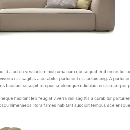
c id a ad eu vestibulum nibh urna nam consequat erat molestie lac
erra nisl sagittis a curabitur parturient nisi adipiscing. A partur
es habitant suscipit tempus scelerisque ridiculus mi ullamcorper 
ue habitant leo feugiat viverra nisl sagittis a curabitur parturient
osqu himenaeos litora fames habitant suscipit tempus scelerisque r